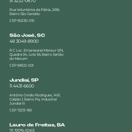
51 3222-0670
Rua Voluntários da Pátria, 2616,
Bairro São Geraldo
CEP 90230-010
São José, SC
48 3049-8900
R C Loc. Empresarial Mansur S/N,
Quadra 04, Lote 36, Bairro Sertão
do Maruim
CEP 88122-001
Jundiaí, SP
11 4431-6600
Antônio Ovídio Rodrigues, 1451,
Galpão 1, Bairro Pq. Industrial
Jundiaí III
CEP 13213-180
Lauro de Freitas, BA
71 3379-5263