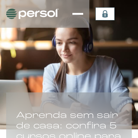
Persiana
Plissada
Vertical
Celular
Sheer
Celular de
Persiana
Teto
Vertical
Verticel
Double
Dual Sky
Vision
Light
Persiana
Lummia
CATEGORIA:
Aprenda sem sair
de casa: confira 5
cursos online para