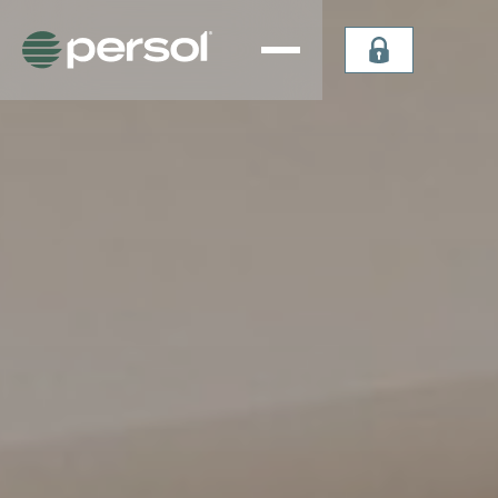
Persiana
Plissada
Vertical
Celular
Sheer
Celular de
Persiana
Teto
Vertical
Verticel
Double
Dual Sky
Vision
Light
Persiana
Lummia