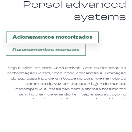
Persol advanced
systems
Acionamentos motorizados
, aba selecionada
Acionamentos manuais
Seja ouvido, de onde você estiver. Com os sistemas de
motorização Persol, você pode comandar a iluminação
da sua casa indo de um toque no controle remoto ao
comando de voz em qualquer lugar do mundo.
Descomplique a instalação com sistemas totalmente
sem fio (nem de energia!) e integre seu espaço no
melhor da tecnologia e automação residencial.
Nossas cortinas e persianas motorizadas são
compatíveis com os melhores protocolos, como Tuya,
Somfy, Matter, além de assistentes inteligentes Alexa e
Google Home, permitindo controle por comando de
voz.