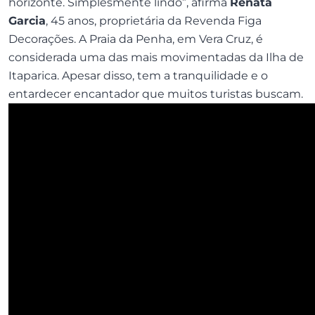
horizonte. Simplesmente lindo”, afirma
Renata
Garcia
, 45 anos, proprietária da Revenda Figa
Decorações. A Praia da Penha, em Vera Cruz, é
considerada uma das mais movimentadas da Ilha de
Itaparica. Apesar disso, tem a tranquilidade e o
entardecer encantador que muitos turistas buscam.