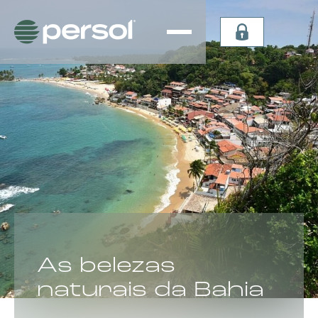
Persiana
Plissada
Vertical
Celular
Sheer
Celular de
Persiana
Teto
Vertical
Verticel
Double
Dual Sky
Vision
Light
Persiana
Lummia
CATEGORIA:
As belezas
naturais da Bahia