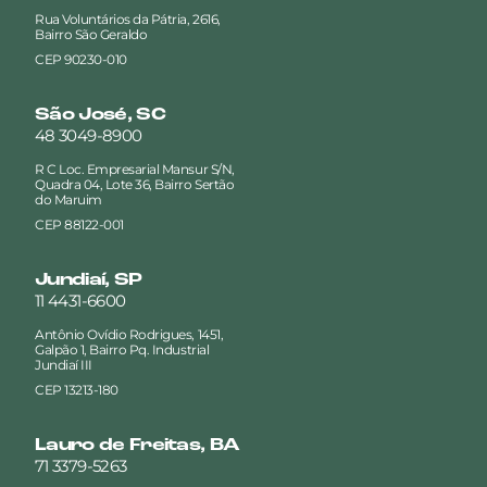
Rua Voluntários da Pátria, 2616,
Bairro São Geraldo
CEP 90230-010
São José, SC
48 3049-8900
R C Loc. Empresarial Mansur S/N,
Quadra 04, Lote 36, Bairro Sertão
do Maruim
CEP 88122-001
Jundiaí, SP
11 4431-6600
Antônio Ovídio Rodrigues, 1451,
Galpão 1, Bairro Pq. Industrial
Jundiaí III
CEP 13213-180
Lauro de Freitas, BA
71 3379-5263