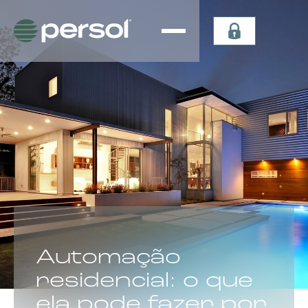
Persiana
Plissada
Vertical
Celular
Sheer
Celular de
Persiana
Teto
Vertical
Verticel
Double
Dual Sky
Vision
Light
Persiana
Lummia
CATEGORIA:
Automação
residencial: o que
ela pode fazer por