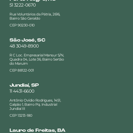
51 3222-0670
Rua Voluntários da Pátria, 2616,
Bairro São Geraldo
CEP 90230-010
São José, SC
48 3049-8900
R C Loc. Empresarial Mansur S/N,
Quadra 04, Lote 36, Bairro Sertão
do Maruim
CEP 88122-001
Jundiaí, SP
11 4431-6600
Antônio Ovídio Rodrigues, 1451,
Galpão 1, Bairro Pq. Industrial
Jundiaí III
CEP 13213-180
Lauro de Freitas, BA