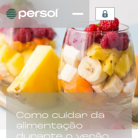
Persiana
Plissada
Vertical
Celular
Sheer
Celular de
Persiana
Teto
Vertical
Verticel
Double
Dual Sky
Vision
Light
Persiana
Lummia
CATEGORIA:
Como cuidar da
alimentação
durante o verão