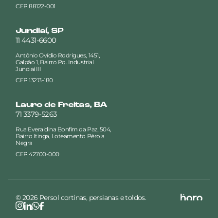
CEP 88122-001
Jundiaí, SP
11 4431-6600
Antônio Ovídio Rodrigues, 1451,
Galpão 1, Bairro Pq. Industrial
Jundiaí III
CEP 13213-180
Lauro de Freitas, BA
71 3379-5263
Rua Everaldina Bonfim da Paz, 504,
Bairro Itinga, Loteamento Pérola
Negra
CEP 42700-000
© 2026 Persol cortinas, persianas e toldos.