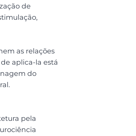
ização de
stimulação,
ornem as relações
de aplica-la está
rdinagem do
al.
etura pela
urociência