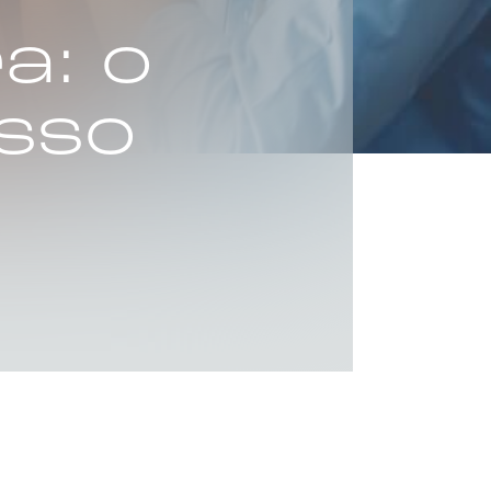
a: o
sso