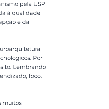
banismo pela USP
ada à qualidade
cepção e da
uroarquitetura
cnológicos. Por
ósito. Lembrando
endizado, foco,
s muitos