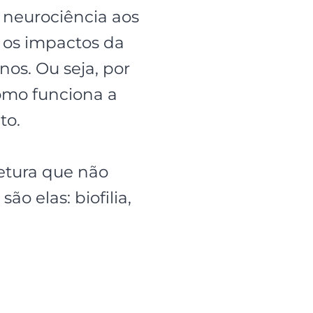
 neurociência aos
 os impactos da
os. Ou seja, por
omo funciona a
to.
etura que não
 elas: biofilia,