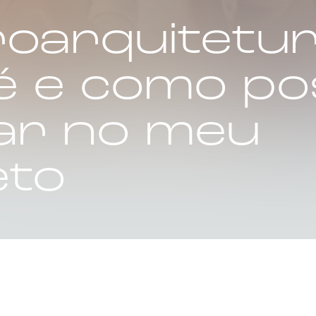
oarquitetur
é e como po
car no meu
eto