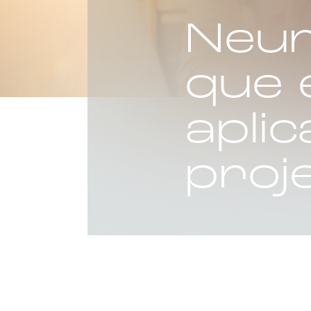
Neur
que 
apli
proj