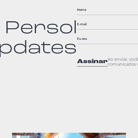
 Persol
pdates
Ao enviar, vo
Assinar
comunicados vi