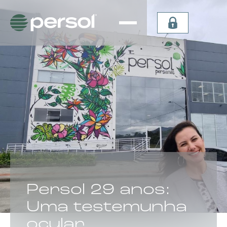
Persiana
Plissada
Vertical
Celular
Sheer
Celular de
Persiana
Teto
Vertical
Verticel
Double
Dual Sky
Vision
Light
Persiana
Lummia
CATEGORIA:
Persol 29 anos:
Uma testemunha
ocular