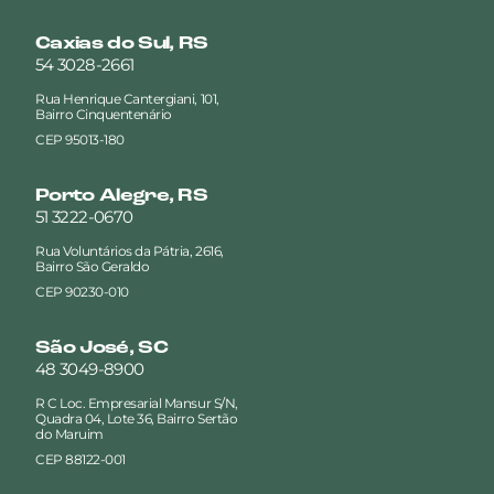
Caxias do Sul, RS
54 3028-2661
Rua Henrique Cantergiani, 101,
Bairro Cinquentenário
CEP 95013-180
Porto Alegre, RS
51 3222-0670
Rua Voluntários da Pátria, 2616,
Bairro São Geraldo
CEP 90230-010
São José, SC
48 3049-8900
R C Loc. Empresarial Mansur S/N,
Quadra 04, Lote 36, Bairro Sertão
do Maruim
CEP 88122-001