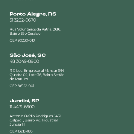
Porto Alegre, RS
51 3222-0670
Rua Voluntários da Pátria, 2616,
Bairro São Geraldo
CEP 90230-010
São José, SC
48 3049-8900
R C Loc. Empresarial Mansur S/N,
Quadra 04, Lote 36, Bairro Sertão
do Maruim
CEP 88122-001
Jundiaí, SP
11 4431-6600
Antônio Ovídio Rodrigues, 1451,
Galpão 1, Bairro Pq. Industrial
Jundiaí III
CEP 13213-180