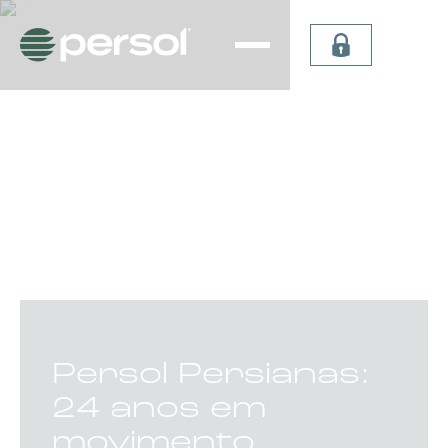
Persiana
Plissada
Vertical
Celular
Sheer
Celular de
Persiana
Teto
Vertical
Verticel
Double
Dual Sky
Vision
Light
Persiana
Lummia
CATEGORIA:
Persol Persianas:
24 anos em
movimento