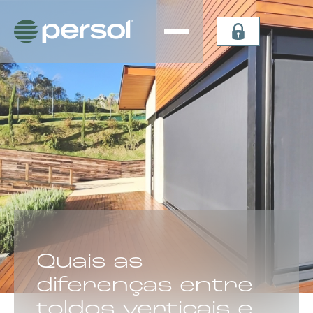
Persiana
Plissada
Vertical
Celular
Sheer
Celular de
Persiana
Teto
Vertical
Verticel
Double
Dual Sky
Vision
Light
Persiana
Lummia
CATEGORIA:
Quais as
diferenças entre
toldos verticais e