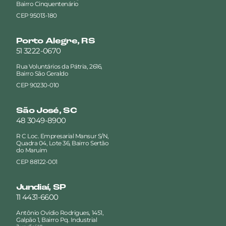
Bairro Cinquentenário
CEP 95013-180
Porto Alegre, RS
51 3222-0670
Rua Voluntários da Pátria, 2616,
Bairro São Geraldo
CEP 90230-010
São José, SC
48 3049-8900
R C Loc. Empresarial Mansur S/N,
Quadra 04, Lote 36, Bairro Sertão
do Maruim
CEP 88122-001
Jundiaí, SP
11 4431-6600
Antônio Ovídio Rodrigues, 1451,
Galpão 1, Bairro Pq. Industrial