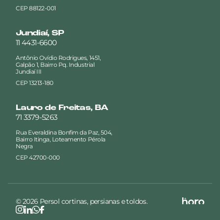
CEP 88122-001
Jundiaí, SP
11 4431-6600
Antônio Ovídio Rodrigues, 1451,
Galpão 1, Bairro Pq. Industrial
Jundiaí III
CEP 13213-180
Lauro de Freitas, BA
71 3379-5263
Rua Everaldina Bonfim da Paz, 504,
Bairro Itinga, Loteamento Pérola
Negra
CEP 42700-000
© 2026 Persol cortinas, persianas e toldos.