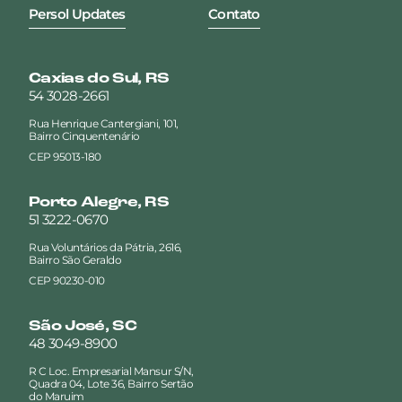
Persol Updates
Contato
Caxias do Sul, RS
54 3028-2661
Rua Henrique Cantergiani, 101,
Bairro Cinquentenário
CEP 95013-180
Porto Alegre, RS
51 3222-0670
Rua Voluntários da Pátria, 2616,
Bairro São Geraldo
CEP 90230-010
São José, SC
48 3049-8900
R C Loc. Empresarial Mansur S/N,
Quadra 04, Lote 36, Bairro Sertão
do Maruim