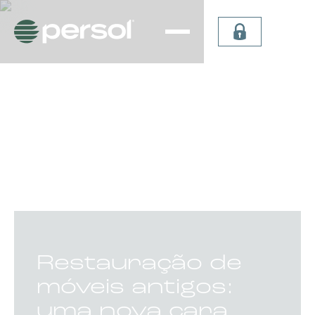
Persiana
Plissada
Vertical
Celular
Sheer
Celular de
Persiana
Teto
Vertical
Verticel
Double
Dual Sky
Vision
Light
Persiana
Lummia
CATEGORIA:
Restauração de
móveis antigos:
uma nova cara