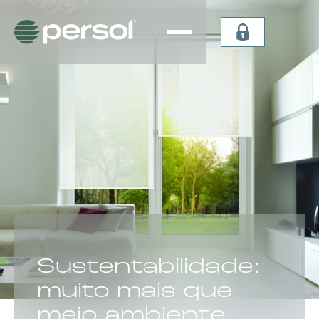
Persiana
Plissada
Vertical
Celular
Sheer
Celular de
Persiana
Teto
Vertical
Verticel
Double
Dual Sky
Vision
Light
Persiana
Lummia
CATEGORIA:
Sustentabilidade:
muito mais que
meio ambiente