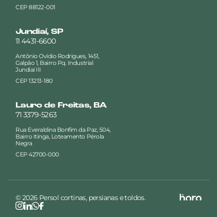
CEP 88122-001
Jundiaí, SP
11 4431-6600
Antônio Ovídio Rodrigues, 1451,
Galpão 1, Bairro Pq. Industrial
Jundiaí III
CEP 13213-180
Lauro de Freitas, BA
71 3379-5263
Rua Everaldina Bonfim da Paz, 504,
Bairro Itinga, Loteamento Pérola
Negra
CEP 42700-000
© 2026 Persol cortinas, persianas e toldos.