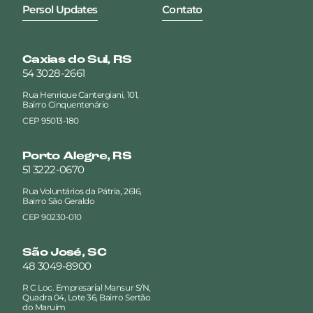
Persol Updates
Contato
Caxias do Sul, RS
54 3028-2661
Rua Henrique Cantergiani, 101,
Bairro Cinquentenário
CEP 95013-180
Porto Alegre, RS
51 3222-0670
Rua Voluntários da Pátria, 2616,
Bairro São Geraldo
CEP 90230-010
São José, SC
48 3049-8900
R C Loc. Empresarial Mansur S/N,
Quadra 04, Lote 36, Bairro Sertão
do Maruim