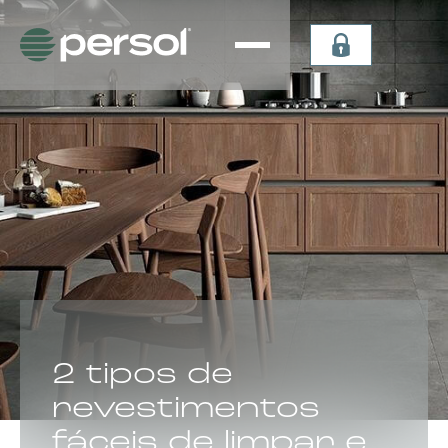
Persiana
Plissada
Vertical
Celular
Sheer
Celular de
Persiana
Teto
Vertical
Verticel
Double
Dual Sky
Vision
Light
Persiana
Lummia
CATEGORIA:
2 tipos de
revestimentos
fáceis de limpar e