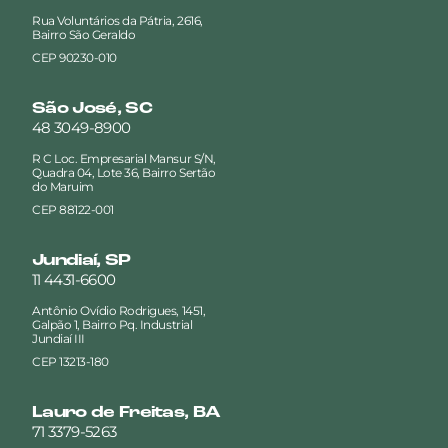
Rua Voluntários da Pátria, 2616,
Bairro São Geraldo
CEP 90230-010
São José, SC
48 3049-8900
R C Loc. Empresarial Mansur S/N,
Quadra 04, Lote 36, Bairro Sertão
do Maruim
CEP 88122-001
Jundiaí, SP
11 4431-6600
Antônio Ovídio Rodrigues, 1451,
Galpão 1, Bairro Pq. Industrial
Jundiaí III
CEP 13213-180
Lauro de Freitas, BA
71 3379-5263