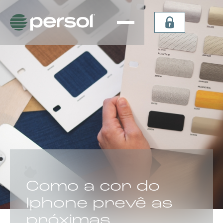
Persiana
Plissada
Vertical
Celular
Sheer
Celular de
Persiana
Teto
Vertical
Verticel
Double
Dual Sky
Vision
Light
Persiana
Lummia
CATEGORIA:
Como a cor do
Iphone prevê as
próximas