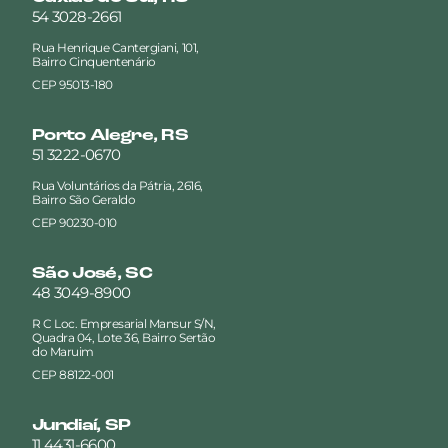
54 3028-2661
Rua Henrique Cantergiani, 101,
Bairro Cinquentenário
CEP 95013-180
Porto Alegre, RS
51 3222-0670
Rua Voluntários da Pátria, 2616,
Bairro São Geraldo
CEP 90230-010
São José, SC
48 3049-8900
R C Loc. Empresarial Mansur S/N,
Quadra 04, Lote 36, Bairro Sertão
do Maruim
CEP 88122-001
Jundiaí, SP
11 4431-6600