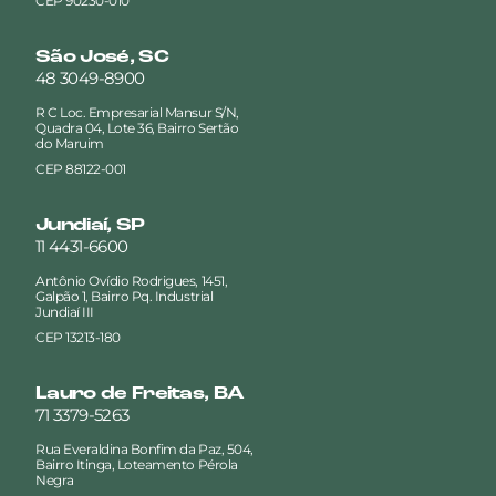
CEP 90230-010
São José, SC
48 3049-8900
R C Loc. Empresarial Mansur S/N,
Quadra 04, Lote 36, Bairro Sertão
do Maruim
CEP 88122-001
Jundiaí, SP
11 4431-6600
Antônio Ovídio Rodrigues, 1451,
Galpão 1, Bairro Pq. Industrial
Jundiaí III
CEP 13213-180
Lauro de Freitas, BA
71 3379-5263
Rua Everaldina Bonfim da Paz, 504,
Bairro Itinga, Loteamento Pérola
Negra