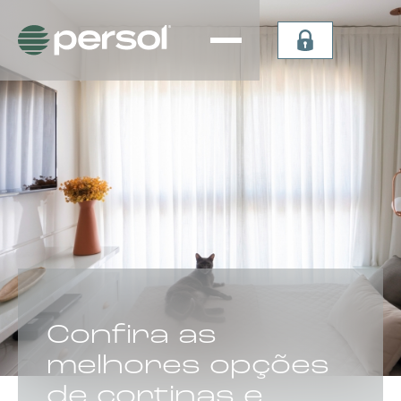
Persiana
Plissada
Vertical
Celular
Sheer
Celular de
Persiana
Teto
Vertical
Verticel
Double
Dual Sky
Vision
Light
Persiana
Lummia
CATEGORIA:
Confira as
melhores opções
de cortinas e